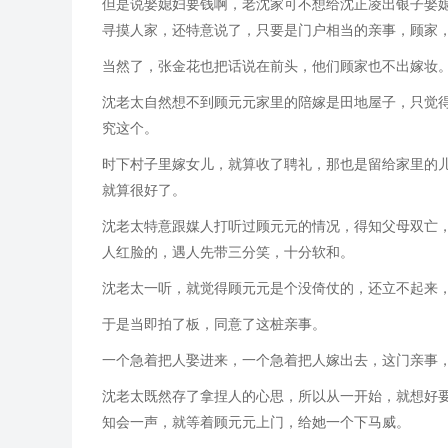
但是说娶媳妇要钱啊，老沈家可不想给沈正凌出银子娶
寻摸人家，还特意说了，只要是门户相当的亲事，顾家
当然了，张金花也把话说在前头，他们顾家也不出嫁妆
沈老太自然想不到顾元元家里的陪嫁是田地屋子，只觉
究这个。
时下村子里嫁女儿，就算收了聘礼，那也是留给家里的
就算很好了。
沈老太特意跟媒人打听过顾元元的情况，得知父母双亡
人红脸的，遇人先带三分笑，十分软和。
沈老太一听，就觉得顾元元是个没倚仗的，还立不起来
于是当即拍了板，同意了这桩亲事。
一个急着把人娶进来，一个急着把人嫁出去，这门亲事
沈老太既然存了拿捏人的心思，所以从一开始，就想好
知会一声，就等着顾元元上门，给她一个下马威。