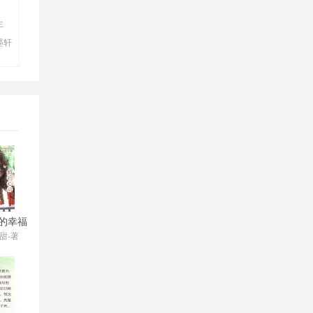
白
生
墨轩
的幸福
甜-著