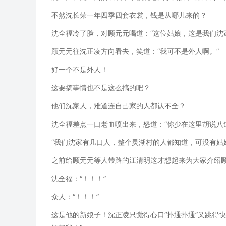
不然沈长荣一年四季四套衣裳，钱是从哪儿来的？
沈全福冷了脸，对顾元元喝道：“这位姑娘，这是我们沈
顾元元往沈正凌方向看去，笑道：“我可不是外人啊。”
好一个不是外人！
这要搞事情也不是这么搞的吧？
他们沈家人，难道连自己家的人都认不全？
沈全福差点一口老血喷出来，怒道：“你少在这里胡说八
“我们沈家有几口人，整个灵湖村的人都知道，可没有姑
之前给顾元元等人带路的江清明这才想起来为大家介绍顾
沈全福：“！！！”
众人：“！！！”
这是他的新娘子！沈正凌只觉得心口“扑通扑通”又跳得