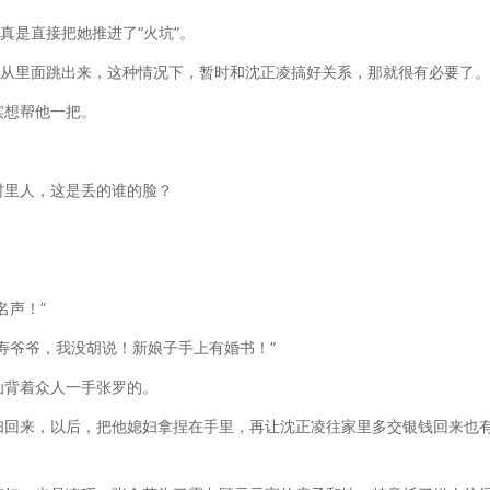
真是直接把她推进了“火坑”。
得从里面跳出来，这种情况下，暂时和沈正凌搞好关系，那就很有必要了。
实想帮他一把。
村里人，这是丢的谁的脸？
名声！”
寿爷爷，我没胡说！新娘子手上有婚书！”
仙背着众人一手张罗的。
妇回来，以后，把他媳妇拿捏在手里，再让沈正凌往家里多交银钱回来也