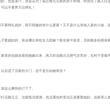
媳妇，也是凑巧，张金花为了霸占顾元元家的房子和地，特意托了媒人往
，可以不要男方出聘礼！
。
得不要聘礼就好，陪不陪嫁的有什么要紧？又不是什么有钱人家的小姐，
儿子娶媳妇的，谁会哪出来给女儿陪嫁？除非家中富庶，否则最多给两床
，家里的伯娘急着把她嫁出来，再又听说顾元元脾气非常好，在村子里都
，以后进了沈家的大门，还不是任由她拿捏？
，就这么爽快的订下了。
要打压顾元元，沈家既没摆酒，也没通知村里沈正凌要娶媳妇，连家里人