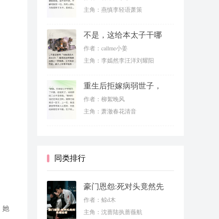
主角：燕慎李轻语萧策
不是，这给本太子干哪
来了？
作者：callme小姜
主角：李嫣然李汪洋刘耀阳
重生后拒嫁病弱世子，
我成太子妃
作者：柳絮晚风
主角：萧澈春花清音
同类排行
豪门恩怨:死对头竟然先
婚后爱
作者：鲸d木
，她
主角：沈蔷陆执蔷薇航