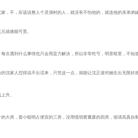
沈家，不，应该说整人个灵湖村的人，就没有不怕他的，就连他的亲弟弟
元元就难能可贵。
，每次遇到什么事情也只会用蛮力解决，所以非常吃亏，明里暗里，不知
白的沈家人怼得说不出话来，只凭这一点，就能让沈正凌对她生出无限好
线上升。
计的大房，耍小聪明占便宜的三房，没用懦弱窝囊废的四房，假清高真自