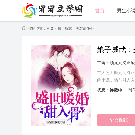
首页
男生小
你的位置：
首页
> 娘子威武：夫君请小心
娘子威武：
主角：顾元元沈正凌
主人公叫顾元元沈正
的小说，情节引人入
娘。原以为娘家极品
状态：
连载中
时
这怎么能忍？顾元元
夫君……来头要不要这么
全文阅读