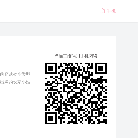
手机

版
扫描二维码到手机阅读
的穿越架空类型
出嫁的农家小姑
牛做马受欺压。
元忽然发现，这