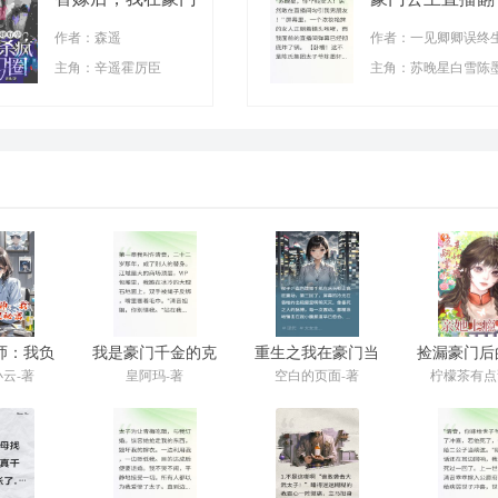
享清福
车，四个男神表
作者：森遥
作者：一见卿卿误终
主角：辛遥霍厉臣
主角：苏晚星白雪陈
师：我负
我是豪门千金的克
重生之我在豪门当
捡漏豪门后
理秘密
隆体
鉴渣师
生活
云-著
皇阿玛-著
空白的页面-著
柠檬茶有点