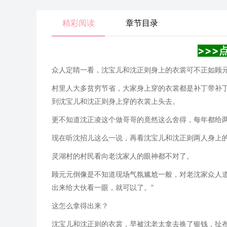
精彩阅读
章节目录
>>>
众人定睛一看，沈宝儿和沈正则身上的衣裳可不正如顾
村里人大多贫穷节省，大家身上穿的衣裳都是补丁带补
到沈宝儿和沈正则身上穿的衣裳上头去。
更不知道沈正凌这个做哥哥的竟然这么舍得，每年都给
现在听沈招儿这么一说，再看沈宝儿和沈正则两人身上
灵湖村的村民看向老沈家人的眼神都不对了。
顾元元倒像是不知道现场气氛尴尬一般，对老沈家众人
出来给大伙看一眼，就可以了。”
这怎么拿得出来？
沈宝儿和沈正则的衣裳，早被沈老太拿去换了银钱，扯