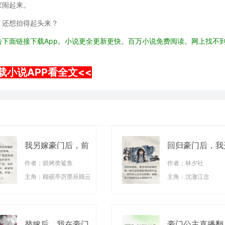
家闹起来。
？还想抬得起头来？
下面链接下载App。小说更全更新更快。百万小说免费阅读。网上找不
载小说APP看全文<<
我另嫁豪门后，前
回归豪门后，我
夫儿子追悔莫及
始长出蛇鳞
作者：烘烤类鲨鱼
作者：林夕社
主角：顾砚亭厉墨辰顾云
主角：沈澈江念
替嫁后，我在豪门
豪门公主直播翻