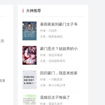
大神推荐
暴雨夜捡到豪门太子爷
作者：兰回舟
主角：顾承枚袖扣
注意
豪门恶犬？姐姐养的小
狗罢了
作者：海盐冰激凌
主角：沈佳妍林景珩
回归豪门，我是来抢家
产的
作者：一只酷崽崽
裳拿
主角：林小小陆少泽
退婚后太子悔疯了
作者：香菜大杀手