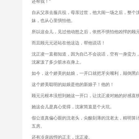
还帮我！”
自从父亲去服兵役，母亲过世，他大闹一场之后，整个
妹，也从心里惧怕他。
所以这会儿，见过他动怒之后，依然不惧怕他凶悍的顾
而且顾元元还站在他这边，帮他说话！
沈正凌一直都知道，因为自己不会说话，空有一身蛮力
沈家泼了多少脏水在身上。
如今，这个娇美的姑娘，一开口就把牙尖嘴利，颠倒黑
这个娇美聪明的姑娘是他的新娘子！他的！
顾元元根本没想到她这一开口，让沈正凌对她的好感直
她这会儿是真心觉得，沈家简直是个火坑。
假公道真偏心眼的沈老头，尖酸刻薄的沈老太，精明算
五房。
还有冷戾凶悍的正主，沈正凌。