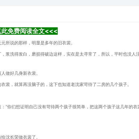
点此免费阅读全文<<<
元元所说的那样，明显是多年的旧衣裳。
丁，浆洗得发白，磨损得破边这样，实在是太寻常了，所以，平时也没人
两人做好几身新衣裳。
的衣裳，就算再没脑子的，这下也知道老沈家苛待了二房的几个孩子。
道：“你们想证明自己没有苛待两个孩子很简单，把这两个孩子这几年的衣
布给沈长荣做衣裳了。