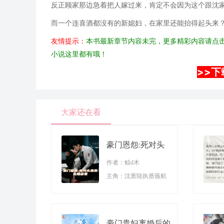
反正顾家那边急着把人嫁过来，肯定不会因为这个跟沈
而一个连喜酒都没有的新媳妇，在家里还能抬得起头来
友情提示：
本书最新章节内容未完，更多精彩内容请点击
小说这里都有哦！
>>下
大家还在看
豪门恩怨:死对头
竟然先婚后爱
作者：鲸d木
主角：沈蔷陆执蔷薇航
豪门贵妇离婚后的