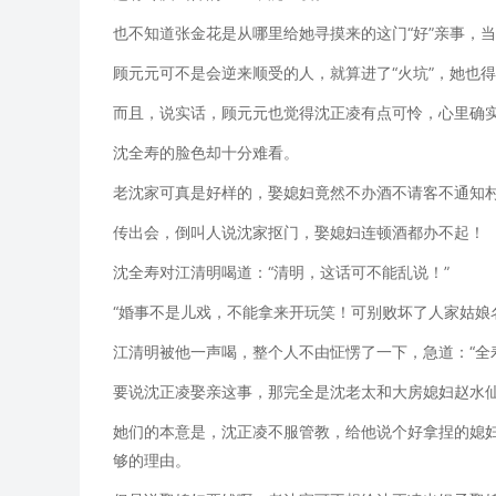
也不知道张金花是从哪里给她寻摸来的这门“好”亲事，当
顾元元可不是会逆来顺受的人，就算进了“火坑”，她也
而且，说实话，顾元元也觉得沈正凌有点可怜，心里确
沈全寿的脸色却十分难看。
老沈家可真是好样的，娶媳妇竟然不办酒不请客不通知
传出会，倒叫人说沈家抠门，娶媳妇连顿酒都办不起！
沈全寿对江清明喝道：“清明，这话可不能乱说！”
“婚事不是儿戏，不能拿来开玩笑！可别败坏了人家姑娘
江清明被他一声喝，整个人不由怔愣了一下，急道：“全
要说沈正凌娶亲这事，那完全是沈老太和大房媳妇赵水
她们的本意是，沈正凌不服管教，给他说个好拿捏的媳
够的理由。