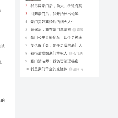
2
我另嫁豪门后，前夫儿子追悔莫
妹
及
烘烤类鲨鱼
3
回归豪门后，我开始长出蛇鳞
林夕社
4
豪门贵妇离婚后的烟火人生
手抓饼要加鸡蛋
5
替嫁后，我在豪门享清福
森遥
6
豪门公主直播翻车，四个男神表
白
一见卿卿误终生
7
复仇假千金：她夺走我的豪门人
道被
生
红包来也
8
被拒后联姻豪门掌权人
会飞的
小山
9
豪门清洁师：我负责清理秘密
感。
我叫浮小云
10
我是豪门千金的克隆体
皇阿玛
私的