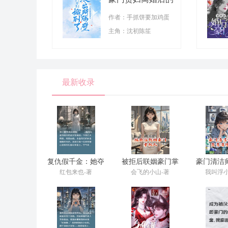
烟火人生
作者：手抓饼要加鸡蛋
主角：沈初陈笙
最新收录
复仇假千金：她夺
被拒后联姻豪门掌
豪门清洁
走我的豪门人生
权人
责清
红包来也-著
会飞的小山-著
我叫浮小