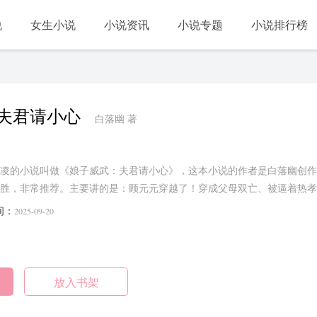
说
女生小说
小说资讯
小说专题
小说排行榜
夫君请小心
白落幽 著
凌的小说叫做《娘子威武：夫君请小心》，这本小说的作者是白落幽创作
胜，非常推荐。主要讲的是：顾元元穿越了！穿成父母双亡、被逼着热孝
多，到了夫家才知道，极品更多！亲人都是黑心肠，二房一家无长辈，做
间：
2025-09-20
护家人，怼极品，虐渣渣，顺便发家致富撩夫君。日子越过越滋润，顾元
大？！......
放入书架