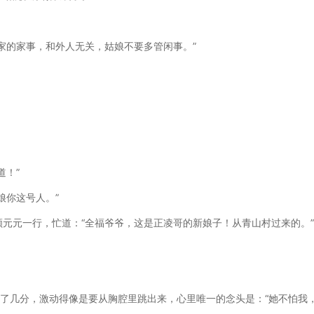
家的家事，和外人无关，姑娘不要多管闲事。”
道！”
娘你这号人。”
元元一行，忙道：“全福爷爷，这是正凌哥的新娘子！从青山村过来的。”
快了几分，激动得像是要从胸腔里跳出来，心里唯一的念头是：“她不怕我