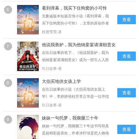
磨难和挑战，奋起反抗邪恶势力并寻找真
看到弹幕，我买下住狗窝的小可怜
相。小说以其跌宕起伏的情节和令人惊叹
6
的视觉效果而吸引了广大读者的关注。“不
无删减版本短篇言情小说《看到弹幕，我
查看
过我有两个要求，第一，帮我父亲转院，
买下住狗窝的小可怜》，文章的原创作者
第二，昨晚到刚刚的监控，全都发给秦
叫做 粉鹿莺莺，男女主角分别是陈知乐王
粉鹿莺莺-著
野。”我眼神冰冷，他们不是想让我顶罪
翠花陈大发，小说简介如下：但脱了衣
吗……。...
他说我善妒，我为他纳妾宴请满朝贵女
服，才发现还有更糟糕的情况。身上是大
7
大小小的伤。有些皮肤感觉都坏死了，还
在玖日故事的笔下，《他说我善妒，我为
查看
有虫在爬。虽然我打猎见多了腐烂的动物
他纳妾宴请满朝贵女》成为一部引人入胜
尸体……...
的古代言情作品。主角陆舒羽北狄柳月儿
玖日故事-著
的命运曲折离奇，通过独特的视角和精彩
大伯买地供女孩上学
的情节展开，引发读者对人性、命运等深
8
刻的思考。本书以其扣人心弦的叙述方式
在玖日故事的小说《大伯买地供女孩上
查看
和丰富多彩的情感描写而闻名。“你休想！
学》中，李婷婷张桂芳李正华是一位寻找
我绝不会娶别的女人！”我让下人把他的话
自我身份和归属感的年轻人。李婷婷张桂
玖日故事-著
原封不动地学给我听，只觉得好笑。他到
芳李正华在旅途中结识了各种各样的人
现……。...
妹妹一句托梦，我瘸腿三十年
物，经历了丰富多彩的冒险与挑战。通过
9
与他人的交流和内心的探索，李婷婷张桂
妹妹一句托梦，我瘸腿三十年这书写得真
查看
芳李正华逐渐明白了自己的使命和价值，
是超精彩超喜欢，作者冰柠绿是把人物场