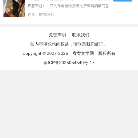
席惹不起》，它的作者是惊蛰阿七所编写的豪门总
裁类型的小说，文中的爱情故事凄美而纯洁，文笔
作者：惊蛰阿七
极佳，实力推荐。小说精彩段落试读：温与歌上一
世被温云枝害死了弟弟、毒死了外婆、夺走了无情
的丈夫，就连唯一的继承位也因为温云枝的设计而
免责声明
联系我们
凄惨失手！重来一世，她披荆斩棘往前走，他披星
如内容侵犯您的权益，请联系我们处理。
戴月盼君来。“俞瑾，我知道我错了，没有顾忌你的
Copyright © 2007-2026
宥宥文学网
版权所有
感受，可是，你为什么现在才来……”他只是抱着哭
琼ICP备2025054540号-17
得很伤心的她，问：“温与歌，你喜欢狗还是
猫？”她哭得上气不接下气，还是哽咽地回答
道：“猫。”“喵。”他低低地叫道。......