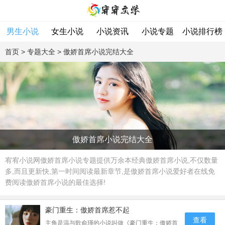
男生小说
女生小说
小说资讯
小说专题
小说排行榜
首页
>
专题大全
> 傲娇首席小说完结大全
傲娇首席小说完结大全
宥宥小说网傲娇首席小说专题提供万余本经典傲娇首席小说,不仅数量
多,而且更新快,第一时间阅读最新章节,是傲娇首席小说爱好者在线免
费阅读傲娇首席小说的最佳选择!
豪门重生：傲娇首席惹不起
查看
主角是温与歌俞瑾的小说叫做《豪门重生：傲娇首