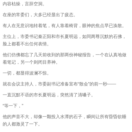
内容枯燥，言辞空洞。
在座的常委们，大多已经显出了疲态。
有人在无意识地转着笔，有人靠着椅背，眼神的焦点早已涣散。
主位上，市委书记秦正阳和市长夏明远，如同两尊沉默的石佛，
脸上都看不出任何表情。
他们仿佛都忘了几天前收到的那两份神秘报告，一个在认真地做
着笔记，另一个则闭目养神。
一切，都显得波澜不惊。
就在会议主持人，市委副书记准备宣布“散会”的前一秒——
一直沉默不语的市长夏明远，突然清了清嗓子。
“等一下，”
他的声音不大，却像一颗投入水潭的石子，瞬间让所有昏昏欲睡
的人都激灵了一下。