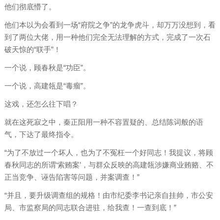
他们彻底懵了。
他们本以为会看到一场“府院之争”的龙争虎斗，却万万没想到，看
到了两位大佬，用一种他们完全无法理解的方式，完成了一次石
破天惊的“联手”！
一个说，顾春秋是“功臣”。
一个说，高建瓴是“毒瘤”。
这戏，还怎么往下唱？
就在这死寂之中，秦正阳用一种不容置疑的、总结陈词般的语
气，下达了最终指令。
“为了不放过一个坏人，也为了不冤枉一个好同志！我提议，将顾
春秋同志的所谓‘索贿案’，与群众反映的高建瓴涉嫌商业贿赂、不
正当竞争、诬告陷害等问题，并案调查！”
“并且，要升级调查组的规格！由市纪委李书记亲自挂帅，市公安
局、市监察局的同志联合进驻，给我查！一查到底！”