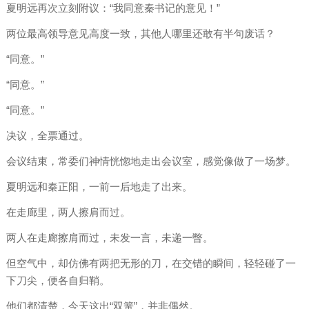
夏明远再次立刻附议：“我同意秦书记的意见！”
两位最高领导意见高度一致，其他人哪里还敢有半句废话？
“同意。”
“同意。”
“同意。”
决议，全票通过。
会议结束，常委们神情恍惚地走出会议室，感觉像做了一场梦。
夏明远和秦正阳，一前一后地走了出来。
在走廊里，两人擦肩而过。
两人在走廊擦肩而过，未发一言，未递一瞥。
但空气中，却仿佛有两把无形的刀，在交错的瞬间，轻轻碰了一
下刀尖，便各自归鞘。
他们都清楚，今天这出“双簧”，并非偶然。