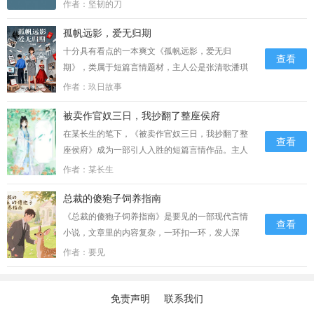
小说精彩节选雨势渐小，杨凡带着苏晓晓拐进一家
作者：坚韧的刀
废弃的电影院。放映厅里弥漫着霉味和灰尘的气
孤帆远影，爱无归期
息，只有应急灯在角落里散发着微弱的……...
十分具有看点的一本爽文《孤帆远影，爱无归
查看
期》，类属于短篇言情题材，主人公是张清歌潘琪
琪张翔辰，小说原创作者叫做玖日故事，故事内容
作者：玖日故事
梗概：第3章3我捂着后脑勺，疼得眼前发黑。
被卖作官奴三日，我抄翻了整座侯府
……...
在某长生的笔下，《被卖作官奴三日，我抄翻了整
查看
座侯府》成为一部引人入胜的短篇言情作品。主人
公周栖三天云青经历了一系列惊心动魄的事件，以
作者：某长生
及与其他角色之间错综复杂的关系。故事情节扣人
总裁的傻狍子饲养指南
心弦，既能让读者沉浸其中，又能引发对人性、道
德等问题的思考。”“你也不差。”我说。他笑着拔
《总裁的傻狍子饲养指南》是要见的一部现代言情
查看
刀，刀尖抵在木盆边，水里布票一散，像死掉的小
小说，文章里的内容复杂，一环扣一环，发人深
鱼。“可惜了，”他低声，“你忘了问一件事——
省，人事写的非常鲜明，耐人寻味！小说描述的是:
作者：要见
谁……。...
程云峥的瞳孔骤然收缩到极致！大脑如同被那道惊
雷再次劈中，瞬间一片空白！所有的冷静、所有的
逻辑、所有的商业……...
免责声明
联系我们