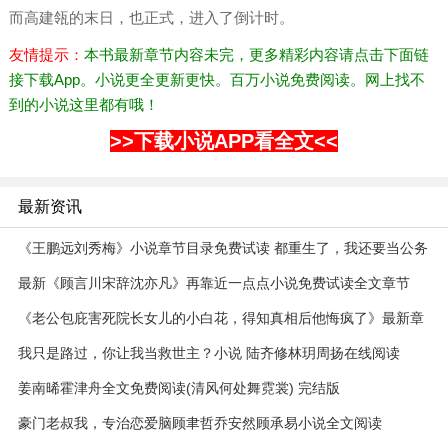
而高建瓴的末日，也正式，进入了倒计时。
友情提示：
本书最新章节内容未完，更多精彩内容请点击下面链
接下载App。小说更全更新更快。百万小说免费阅读。网上找不
到的小说这里都有哦！
>>下载小说APP看全文<<
最新资讯
《王鹏远刘秀梅》小说章节目录免费试读 都重生了，我还要当公务
员小说全文
最新《顾言川宋辞沈亦凡》再靠近一点点小说免费试读全文章节
《老公包庇害死院长女儿的小白花，得知真相后他悔疯了》最新章
节 老公包庇害死院长女儿的小白花，得知真相后他悔疯了第1章
我只是路过，你让我当救世主？小说 陆齐修林玥周扬在线阅读
姜南晞霍津舟全文免费阅读(清风何处舞霓裳) 完结版
豪门老叔我，专治恋爱脑顾聿哲乔安然顾承易小说全文阅读