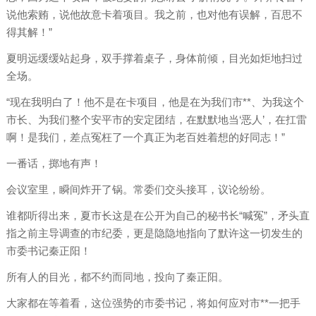
说他索贿，说他故意卡着项目。我之前，也对他有误解，百思不
得其解！”
夏明远缓缓站起身，双手撑着桌子，身体前倾，目光如炬地扫过
全场。
“现在我明白了！他不是在卡项目，他是在为我们市**、为我这个
市长、为我们整个安平市的安定团结，在默默地当‘恶人’，在扛雷
啊！是我们，差点冤枉了一个真正为老百姓着想的好同志！”
一番话，掷地有声！
会议室里，瞬间炸开了锅。常委们交头接耳，议论纷纷。
谁都听得出来，夏市长这是在公开为自己的秘书长“喊冤”，矛头直
指之前主导调查的市纪委，更是隐隐地指向了默许这一切发生的
市委书记秦正阳！
所有人的目光，都不约而同地，投向了秦正阳。
大家都在等着看，这位强势的市委书记，将如何应对市**一把手