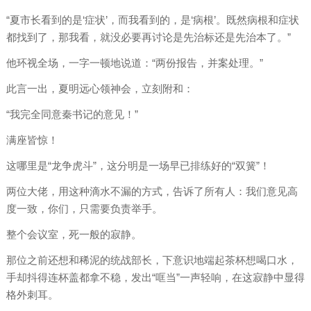
“夏市长看到的是‘症状’，而我看到的，是‘病根’。既然病根和症状
都找到了，那我看，就没必要再讨论是先治标还是先治本了。”
他环视全场，一字一顿地说道：“两份报告，并案处理。”
此言一出，夏明远心领神会，立刻附和：
“我完全同意秦书记的意见！”
满座皆惊！
这哪里是“龙争虎斗”，这分明是一场早已排练好的“双簧”！
两位大佬，用这种滴水不漏的方式，告诉了所有人：我们意见高
度一致，你们，只需要负责举手。
整个会议室，死一般的寂静。
那位之前还想和稀泥的统战部长，下意识地端起茶杯想喝口水，
手却抖得连杯盖都拿不稳，发出“哐当”一声轻响，在这寂静中显得
格外刺耳。