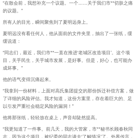
“在散会前，我想补充一个议题。一个……关于我们市**切肤之痛
的议题。”
所有人的目光，瞬间聚焦到了夏明远身上。
夏明远没有看任何人，他从面前的文件夹里，抽出了一张纸，缓
缓说道：
“同志们，最近，我们市**一直在推进‘老城区改造项目’。这个项
目，关乎民生，关乎城市发展，是好事。但是，好心，也可能办
成坏事。”
他的语气变得沉痛起来。
“我拿到一份材料，上面对高氏集团提交的那份拆迁补偿方案，做
了详细的风险评估。我才知道，这份方案里，存在着巨大的、足
以引发严重社会稳定风险的漏洞！”
他将那张纸，轻轻放在桌上，声音却陡然提高。
“我更知道了一件事。前几天，我的大管家，市**秘书长顾春秋同
志，因为这个项目，被纪委的同志请去‘了解情况’了。外界传言，