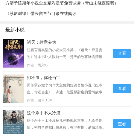
方清予陈斯年小说全文精彩章节免费试读（青山未晓夜渡我）
《苏影谢律》惜长留章节目录在线阅读
最新小说
诸天：肆意妄为
短篇言情类型的小说大同小异，《诸天：肆意妄
查看
为》这本书让人眼前一亮，楚天的故事脉络清晰，
阿尔G的文笔潇洒，结构严谨，写的很好，值得推
作者：阿尔G
荐。主要讲的是：“嘶！”随着一声带着痛苦的**，
姐冷血，你还当宝
楚天缓缓睁开眼睛。〖叮！检测到宿主意识恢复，
系统绑定中…5%…3……...
周传承苏潋李饷作为主角的短篇言情小说《姐冷
查看
血，你还当宝》，讲述一段温馨甜蜜的爱情故事，
是作者“浪言无声”的一部完结原创作品，，故事内
作者：浪言无声
容简介：这个小学员打架前摆势、并步、直立，行
这个杀手不太冷漠
了一套抱拳礼。这套动作耍完了，人已经被对方揍
得鼻青脸肿，嗷嗷大哭。……...
这个杀手不太冷漠杨凡苏晓晓这本书，无论是剧
查看
情，构思角度都比较新颖，有理有据，逻辑清晰。