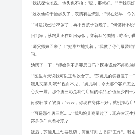
"我试探性地说。他头也不抬："嗯，那就好。""等我病
"这次他终于抬起头了，表情有些慌乱："现在还早，你
""可是我已经28岁了，再不要孩子就晚了。"何俊轩不
回到家，苏婉儿正在厨房做饭，穿着我的围裙，哼着小
"师父师娘回来了！"她甜甜地笑着，"我做了你们最爱吃
问。
她愣了一下："师娘你不是要忌口吗？医生说你不能吃油
""医生今天说我可以正常饮食了。"苏婉儿的笑容僵了一
婉儿夹菜,对我却视而不见。"婉儿啊，今天那个客户怎么
心头一震。那个唐三彩是我们店里的珍品,价值至少四十
何俊轩皱了皱眉："云云，你现在身体不好，就别操心店
""可是那个唐三彩......""我和婉儿商量过了，现在
还是你们急着变现？
饭后，苏婉儿主动要洗碗，何俊轩则去书房"工作"。我