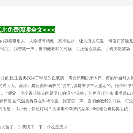
点此免费阅读全文<<<
，内容很吸引人，人物描写精致，高潮迭起，让人流连忘返，何俊轩苏婉
待珍宝。我苦笑一声。当初他教我的时候，可没这么温柔。手机突然震动
个月前,医生告诉我得了罕见的血液病，需要长期卧床休养。何俊轩当时哭
的透明人。苏婉儿是何俊轩新收的"徒弟",说是来学古玩鉴定的。她年轻漂
北。"师父，这个青花瓷真的是明代的吗？"苏婉儿的声音传过来,带着装出
耐心地解释着,语气温柔得像在对待珍宝。我苦笑一声。当初他教我的时候，可
的消息：【小云，你还好吗？店里那个新来的姑娘,和你老公走得挺近的。
被人骗了。】我愣了一下，什么意思？