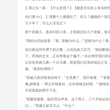
】我心头一跳：【什么意思？】【她是古玩街上有名的
你们要小心。】我整个人都僵住了。托儿？骗钱的？我立
几十年了，什么人没见过？
那个苏婉儿，真名叫苏小美，之前跟过好几个老板，每
"我的头开始发晕："那...那她为什么...""还能为什么
你们家这些年攒下的古董，少说也值几百万。"我挂断电
了。而我的丈夫，正在帮着这个骗子,一步步掏空我们的
正在给苏婉儿看一个古玉佩，那是我们店里的镇店之宝，
她。"真的给我吗？
"苏婉儿装作惊喜的样子，"太贵重了，我不敢要。""拿
佩,娇嗔道："师父对我真好，比对师娘还好呢。""她现
不然我真的撑不下去。
"我紧咬着唇，险些哭出声来。这个男人，三个月前还在
们......"苏婉儿欲言又止。"什么？