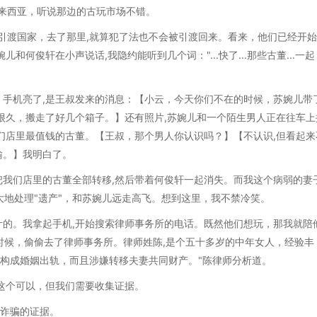
"马来西亚，听说那边的古玩市场不错。
引渡国家，去了那里,就算犯了法也不会被引渡回来。看来，他们已经开
何俊轩在小声说话,我隐约能听到几个词："...快了...那些古董...一起
手机亮了,是王叔发来的消息：【小云，今天你们不在的时候，苏婉儿带
很久，搬走了好几个箱子。】还有照片,苏婉儿和一个陌生男人正在往车上
们店里最值钱的古董。【王叔，那个男人你认识吗？】【不认识,但看起来
输。】我明白了。
我们店里的古董全部转移,然后带着何俊轩一起消失。而我这个病弱的妻
大地处理"遗产"，和苏婉儿远走高飞。想到这里，我不禁冷笑。
的。我拿起手机,开始搜索律师事务所的电话。既然他们想玩，那我就陪
的时候，偷偷去了律师事务所。律师姓陈,是个五十多岁的中年女人，经验丰
经构成婚姻出轨，而且涉嫌转移夫妻共同财产。"陈律师分析道。
"这个可以，但我们需要收集证据。
方诈骗的证据。