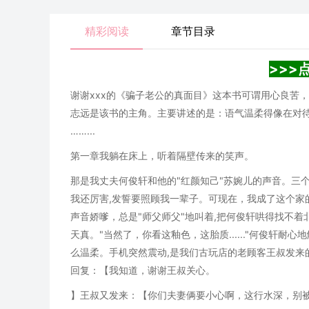
精彩阅读
章节目录
>>>
谢谢xxx的《骗子老公的真面目》这本书可谓用心良苦
志远是该书的主角。主要讲述的是：语气温柔得像在对
……...
第一章我躺在床上，听着隔壁传来的笑声。
那是我丈夫何俊轩和他的"红颜知己"苏婉儿的声音。三
我还厉害,发誓要照顾我一辈子。可现在，我成了这个家
声音娇嗲，总是"师父师父"地叫着,把何俊轩哄得找不着
天真。"当然了，你看这釉色，这胎质......"何俊轩
么温柔。手机突然震动,是我们古玩店的老顾客王叔发来
回复：【我知道，谢谢王叔关心。
】王叔又发来：【你们夫妻俩要小心啊，这行水深，别