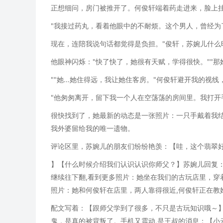
正想细问，房门被推开了。何俊轩端着药走进来，脸上挂
"我接过药丸，看着他眼中的不耐烦。这个男人，曾经为
现在，连陪我说句话都觉得是负担。"俊轩，苏婉儿什么
他眼神闪烁："快了快了，她很有天赋，学得很快。""
""她...她住得远，我让她住客房。"何俊轩避开我的视
"他匆匆离开，留下我一个人在空荡荡的房间里。我打开
很快找到了，她最新的动态是一张照片：一只手戴着我结
我外婆留给我的唯一遗物。
评论区里，苏婉儿的朋友们纷纷艳羡：【哇，这个翡翠
】【什么时候介绍我们认识认识你师父？】苏婉儿回复：
继续往下翻,看到更多照片：她坐在我们的古玩店里，穿
照片：她和何俊轩在店里，两人靠得很近,何俊轩正在教
配文写着：【跟师父学到了很多，不只是古玩知识哦～】
鬼，是真的被背叛了。手机又震动,是王叔的消息：【小