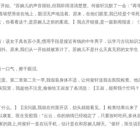
开始。"苏婉儿的声音很轻,但我听得清清楚楚。何俊轩沉默了一会："再
死。**着墙壁滑坐在地上，眼泪无声地流着。原来，在他们眼里,我已经是个等
，你看看这个,是苏婉儿之前的案底。】我点开链接,是一篇新闻报道：《
：该女子真名苏小美,惯用手段是接近有钱的中年男子，以学习古玩知识
手在颤抖。原来,我们从一开始就被算计了。苏婉儿不是什么天真无邪的女学生
吸一口气，擦干眼泪。
蛋。第二章第二天一早,我假装身体不适，让何俊轩送我去医院检查。他
医院里，我趁他不注意,偷偷给王叔发了条消息：【王叔，能帮我个忙吗？
什么。】【没问题,我就在对面开店，抬头就能看见。】检查结果出来了
以康复。医生安慰我："云云，你的病情已经稳定了，只要按时吃药,多休
家的路上,何俊轩一直在玩手机，估计是在和苏婉儿聊天。"俊轩，医生说