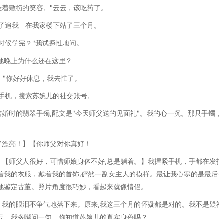
着敷衍的笑容。"云云，该吃药了。
了追我，在我家楼下站了三个月。
时候学完？"我试探性地问。
那她晚上为什么还在这里？
线，"你好好休息，我去忙了。
手机，搜索苏婉儿的社交账号。
婚时的翡翠手镯,配文是"今天师父送的见面礼"。我的心一沉。那只手镯
好漂亮！】【你师父对你真好！
【师父人很好，可惜师娘身体不好,总是躺着。】我握紧手机，手都在发
着我的衣服，戴着我的首饰,俨然一副女主人的模样。最让我心寒的是最后
她鉴定古董。照片角度很巧妙，看起来就像情侣。
我的眼泪不争气地落下来。原来,我这三个月的怀疑都是对的。我不是疑
云，我多嘴问一句，你知道苏婉儿的真实身份吗？