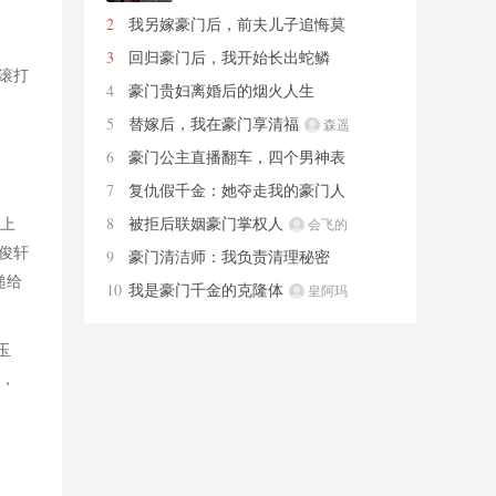
2
我另嫁豪门后，前夫儿子追悔莫
及
烘烤类鲨鱼
3
回归豪门后，我开始长出蛇鳞
滚打
林夕社
4
豪门贵妇离婚后的烟火人生
手抓饼要加鸡蛋
5
替嫁后，我在豪门享清福
森遥
6
豪门公主直播翻车，四个男神表
白
一见卿卿误终生
7
复仇假千金：她夺走我的豪门人
生
红包来也
8
被拒后联姻豪门掌权人
盯上
会飞的
小山
俊轩
9
豪门清洁师：我负责清理秘密
我叫浮小云
递给
10
我是豪门千金的克隆体
皇阿玛
玉
我，