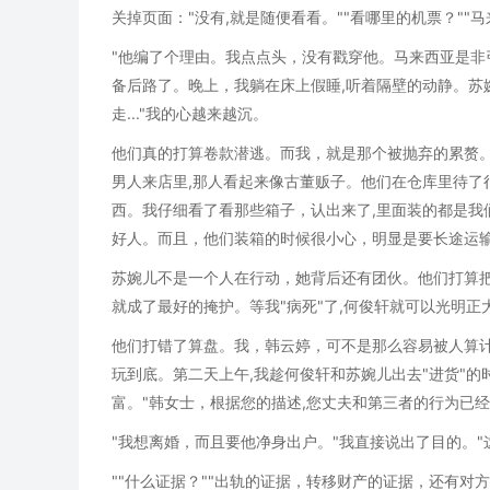
关掉页面："没有,就是随便看看。""看哪里的机票？"
"他编了个理由。我点点头，没有戳穿他。马来西亚是非
备后路了。晚上，我躺在床上假睡,听着隔壁的动静。苏婉儿和
走..."我的心越来越沉。
他们真的打算卷款潜逃。而我，就是那个被抛弃的累赘。
男人来店里,那人看起来像古董贩子。他们在仓库里待了
西。我仔细看了看那些箱子，认出来了,里面装的都是我
好人。而且，他们装箱的时候很小心，明显是要长途运
苏婉儿不是一个人在行动，她背后还有团伙。他们打算把
就成了最好的掩护。等我"病死"了,何俊轩就可以光明正
他们打错了算盘。我，韩云婷，可不是那么容易被人算计
玩到底。第二天上午,我趁何俊轩和苏婉儿出去"进货"
富。"韩女士，根据您的描述,您丈夫和第三者的行为已
"我想离婚，而且要他净身出户。"我直接说出了目的。
""什么证据？""出轨的证据，转移财产的证据，还有对