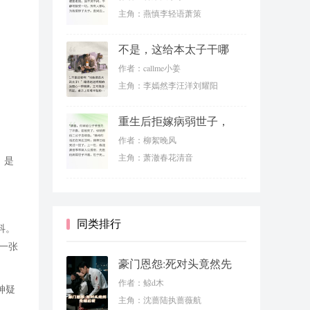
主角：燕慎李轻语萧策
不是，这给本太子干哪
来了？
作者：callme小姜
主角：李嫣然李汪洋刘耀阳
重生后拒嫁病弱世子，
我成太子妃
作者：柳絮晚风
主角：萧澈春花清音
，是
同类排行
抖。
一张
豪门恩怨:死对头竟然先
婚后爱
作者：鲸d木
神疑
主角：沈蔷陆执蔷薇航