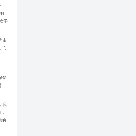
等
死的
女子
为由
，而
虽然
】
，我
息，
我的