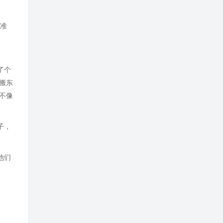
始准
了个
搬东
不像
子，
他们