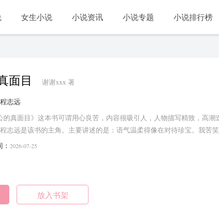
说
女生小说
小说资讯
小说专题
小说排行榜
真面目
谢谢xxx 著
程志远
老公的真面目》这本书可谓用心良苦，内容很吸引人，人物描写精致，高潮
程志远是该书的主角。主要讲述的是：语气温柔得像在对待珍宝。我苦笑
温柔。手机突然震动，……...
间：
2026-07-25
放入书架