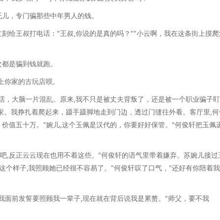
托儿，专门骗那些中年男人的钱。
刻给王叔打电话："王叔,你说的是真的吗？""小云啊，我在这条街上摸爬
次都是骗到钱就跑。
？看上你家的古玩店呗。
话，大脑一片混乱。原来,我不只是被丈夫背叛了，还是被一个职业骗子
家。我挣扎着爬起来，蹑手蹑脚地走到门边，透过门缝往外看。客厅里,何
价值五十万。"婉儿,这个玉佩是汉代的，你要好好保管。"何俊轩把玉佩
着吧,反正云云现在也用不着这些。"何俊轩的语气里带着嫌弃。苏婉儿接过
在这个样子,我照顾她已经很不容易了。"何俊轩叹了口气，"还好有你陪着
我面前发誓要照顾我一辈子,现在就在背后说我是累赘。"师父，要不我