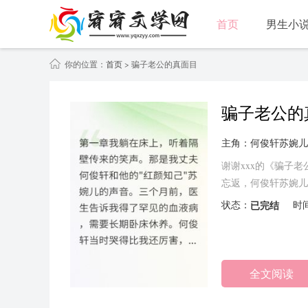
首页
男生小
你的位置：
首页
> 骗子老公的真面目
骗子老公的
主角：何俊轩苏婉儿
谢谢xxx的《骗子
忘返，何俊轩苏婉儿
我的时候，可没这么
状态：
已完结
时
全文阅读