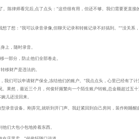
了。陈律师看完后,点了点头："这些很有用，但还不够。我们需要更直接
我想了想："我可以录音录像,但聊天记录和转账记录不好搞到。""没关系
在身上，随时录音。
转移一部分，防止他们全部卷走。
自转移财产是违法的。
了，我们可以申请财产保全,冻结他们的账户。"我点点头，心里已经有了计
况。果然，最近三个月，何俊轩频繁向一个陌生账户转账,总金额超过五十
苏婉儿还没回来。
型录音设备。刚弄完,就听到开门声。我赶紧回到自己房间，装作刚睡醒
看到他们大包小包地拎着东西。
放在店里卖。"何俊轩随口说道。