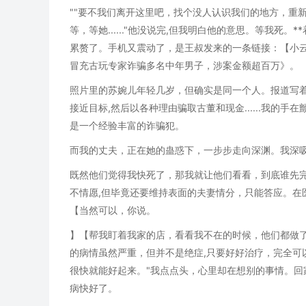
""要不我们离开这里吧，找个没人认识我们的地方，重新
等，等她......"他没说完,但我明白他的意思。等我
累赘了。手机又震动了，是王叔发来的一条链接：【小云
冒充古玩专家诈骗多名中年男子，涉案金额超百万》。
照片里的苏婉儿年轻几岁，但确实是同一个人。报道写着
接近目标,然后以各种理由骗取古董和现金......我的
是一个经验丰富的诈骗犯。
而我的丈夫，正在她的蛊惑下，一步步走向深渊。我深
既然他们觉得我快死了，那我就让他们看看，到底谁先完
不情愿,但毕竟还要维持表面的夫妻情分，只能答应。在
【当然可以，你说。
】【帮我盯着我家的店，看看我不在的时候，他们都做了
的病情虽然严重，但并不是绝症,只要好好治疗，完全可
很快就能好起来。"我点点头，心里却在想别的事情。回
病快好了。