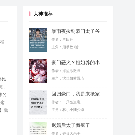
大神推荐
暴雨夜捡到豪门太子爷
作者：兰回舟
儿程
主角：顾承枚袖扣
，
豪门恶犬？姐姐养的小
狗罢了
作者：海盐冰激凌
主角：沈佳妍林景珩
得比
亮，
回归豪门，我是来抢家
来的
产的
作者：一只酷崽崽
没这
主角：林小小陆少泽
】我
退婚后太子悔疯了
作者：香菜大杀手