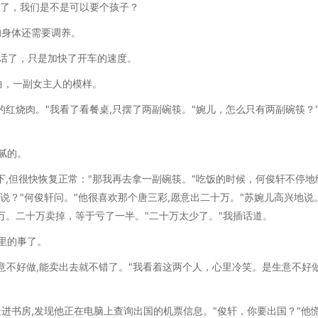
好了，我们是不是可以要个孩子？
的身体还需要调养。
说话了，只是加快了开车的速度。
曲，一副女主人的模样。
的红烧肉。"我看了看餐桌,只摆了两副碗筷。"婉儿，怎么只有两副碗筷？
腻的。
下,但很快恢复正常："那我再去拿一副碗筷。"吃饭的时候，何俊轩不停地
说？"何俊轩问。"他很喜欢那个唐三彩,愿意出二十万。"苏婉儿高兴地说
万。二十万卖掉，等于亏了一半。"二十万太少了。"我插话道。
里的事了。
古玩生意不好做,能卖出去就不错了。"我看着这两个人，心里冷笑。是生意不好
走进书房,发现他正在电脑上查询出国的机票信息。"俊轩，你要出国？"他