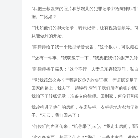
"我把王叔发来的照片和苏婉儿的犯罪记录都给陈律师看
据。""比如？
""比如他们的聊天记录，转账记录，还有视频音频等。"
从能做到的开始。
"陈律师给了我一个微型录音设备，"这个很小，可以藏
""还有一件事。"我犹豫了一下，"我想把我们的财产先
"陈律师摇了摇头："这个不行，夫妻关系存续期间，私
""那我该怎么办？""我建议你先收集证据，等证据充足
回家的路上，我去了一趟银行,查询了我们所有的账户情
我拍下了转账记录，准备交给律师。回到家，何俊轩和
我趁机进了他们的房间，在床头柜、衣柜等地方都放了微
子。"云云，我们回来了！
"何俊轩的声音传来，"给你带了点心。"我走出房间，
"这么多东西，都买了什么？"我问。"一些小古董，准备